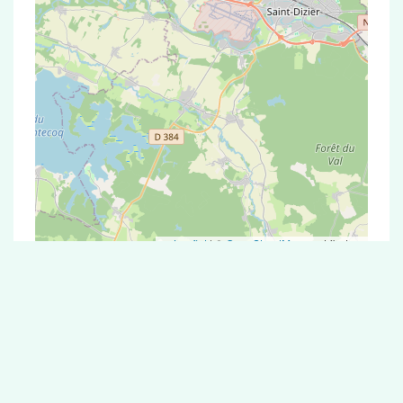
Leaflet
|
©
OpenStreetMap
contributors
Test Antigénique et PCR dans la ville de
Charmont
La ville de Charmont correspondant aux codes
postaux compte 5 pharmacies pouvant réaliser