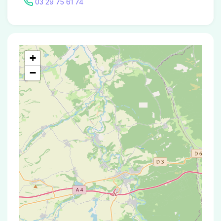
03 29 75 61 74
+
−