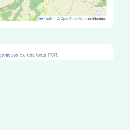
Leaflet
|
©
OpenStreetMap
contributors
géniques ou des tests PCR.
nville. Vous pouvez consulter les adresses des 5