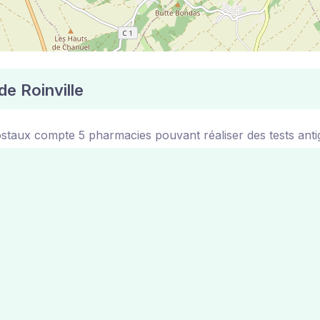
de Roinville
ostaux compte 5 pharmacies pouvant réaliser des tests anti
oinville
 sont disponibles sur le site de la mairie de la ville de Roi
Carte des pharmacies 100% gratuit