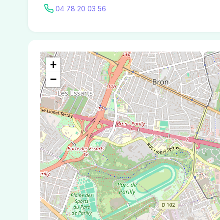
04 78 20 03 56
+
−