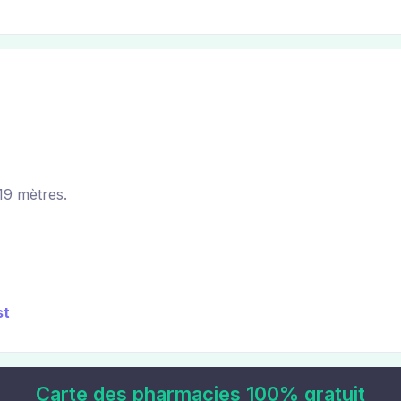
19 mètres.
st
Carte des pharmacies 100% gratuit