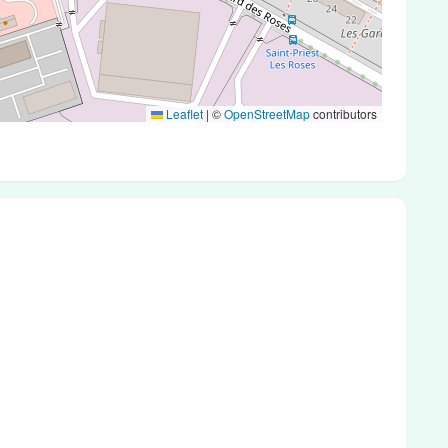
Leaflet
|
©
OpenStreetMap
contributors