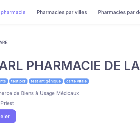
 pharmacie
Pharmacies par villes
Pharmacies par 
ARE
ARL PHARMACIE DE LA
nts
test pcr
test antigénique
carte vitale
rce de Biens à Usage Médicaux
Priest
eler