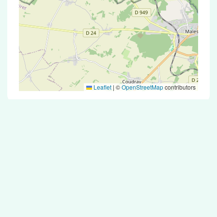
Leaflet
|
©
OpenStreetMap
contributors
Test Antigénique et PCR dans la ville de
Valpuiseaux
La ville de Valpuiseaux correspondant aux
codes postaux compte 5 pharmacies pouvant
réaliser des tests antigéniques ou des tests PCR.
Pharmacies de garde dans la ville de