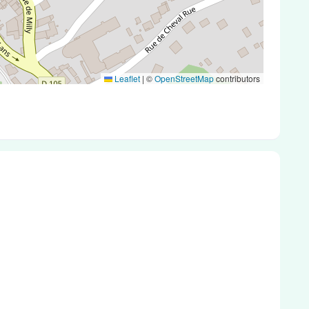
Leaflet
|
©
OpenStreetMap
contributors