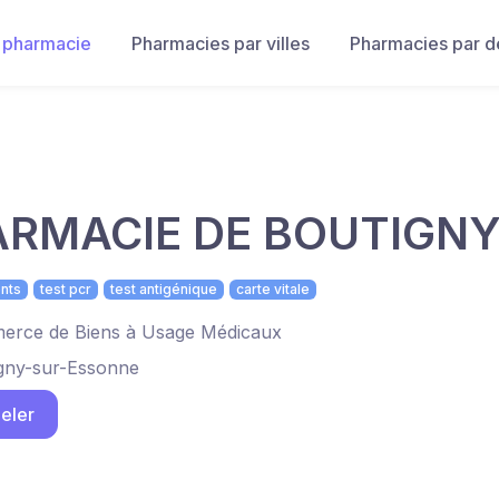
 pharmacie
Pharmacies par villes
Pharmacies par 
RMACIE DE BOUTIGN
nts
test pcr
test antigénique
carte vitale
rce de Biens à Usage Médicaux
gny-sur-Essonne
eler