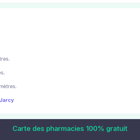
res.
s.
mètres.
-Jarcy
Carte des pharmacies 100% gratuit