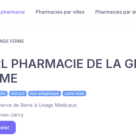
 pharmacie
Pharmacies par villes
Pharmacies par 
ANDE FERME
L PHARMACIE DE LA 
RME
nts
test pcr
test antigénique
carte vitale
rce de Biens à Usage Médicaux
nes-Jarcy
eler