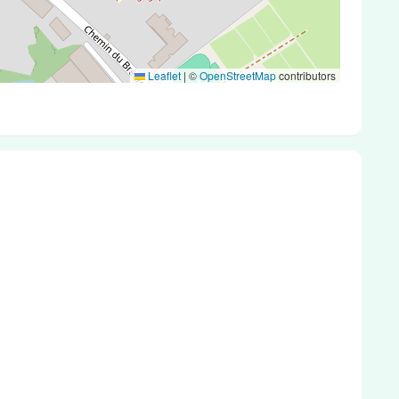
Leaflet
|
©
OpenStreetMap
contributors