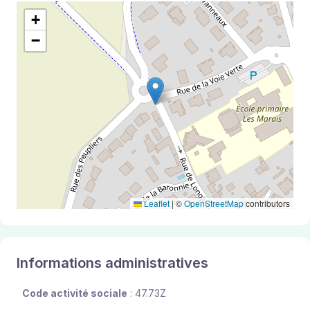
+
−
Leaflet
|
©
OpenStreetMap
contributors
Informations administratives
Code activité sociale
: 47.73Z