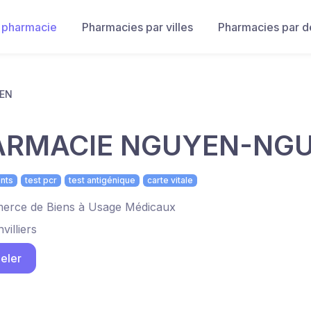
 pharmacie
Pharmacies par villes
Pharmacies par 
EN
ARMACIE NGUYEN-NG
nts
test pcr
test antigénique
carte vitale
rce de Biens à Usage Médicaux
nvilliers
eler