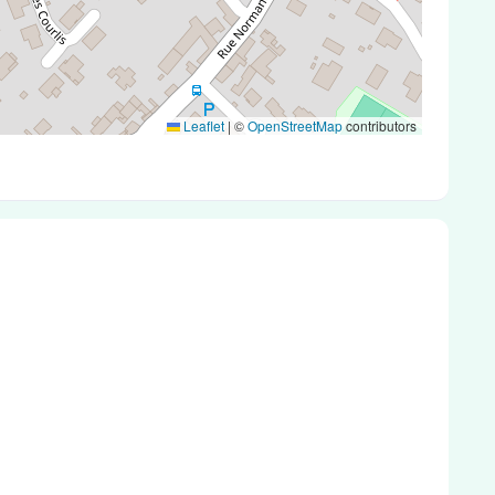
Leaflet
|
©
OpenStreetMap
contributors