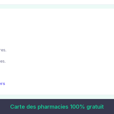
es.
es.
ers
Carte des pharmacies 100% gratuit