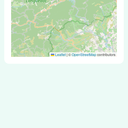
Leaflet
|
©
OpenStreetMap
contributors
Test Antigénique et PCR dans la ville de
Castelnau-Pégayrols
La ville de Castelnau-Pégayrols correspondant
aux codes postaux 12620 compte 5 pharmacies
pouvant réaliser des tests antigéniques ou des
tests PCR.